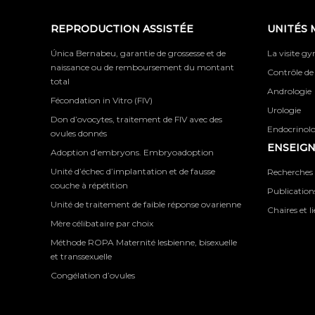
REPRODUCTION ASSISTÉE
UNITÉS 
Única Bernabeu, garantie de grossesse et de
La visite g
naissance ou de remboursement du montant
Contrôle de
total
Andrologie
Fécondation in Vitro (FIV)
Urologie
Don d’ovocytes, traitement de FIV avec des
Endocrinolog
ovules donnés
ENSEIG
Adoption d’embryons. Embryoadoption
Unité d’échec d’implantation et de fausse
Recherches 
couche à répétition
Publications
Unité de traitement de faible réponse ovarienne
Chaires et l
Mère célibataire par choix
Méthode ROPA Maternité lesbienne, bisexuelle
et transsexuelle
Congélation d’ovules