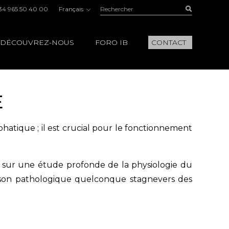
Rechercher:
Buscar
34 965 50 40 00
Français
DÉCOUVREZ-NOUS
FORO IB
CONTACT
E
atique ; il est crucial pour le fonctionnement
ées sur une étude profonde de la physiologie du
aison pathologique quelconque stagnevers des