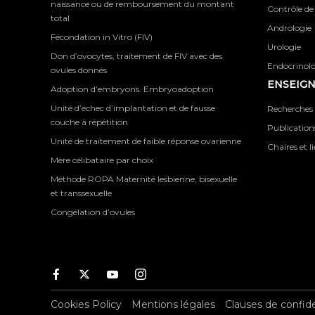
naissance ou de remboursement du montant
Contrôle de
total
Andrologie
Fécondation in Vitro (FIV)
Urologie
Don d’ovocytes, traitement de FIV avec des
Endocrinolog
ovules donnés
ENSEIG
Adoption d’embryons. Embryoadoption
Unité d’échec d’implantation et de fausse
Recherches 
couche à répétition
Publications
Unité de traitement de faible réponse ovarienne
Chaires et l
Mère célibataire par choix
Méthode ROPA Maternité lesbienne, bisexuelle
et transsexuelle
Congélation d’ovules
Facebook
Twitter
Youtube
Instagram
Cookies Policy
Mentions légales
Clauses de confide