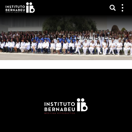
Affich
Affi
le
me
ÉQUIPE DE SPÉCIALISTES