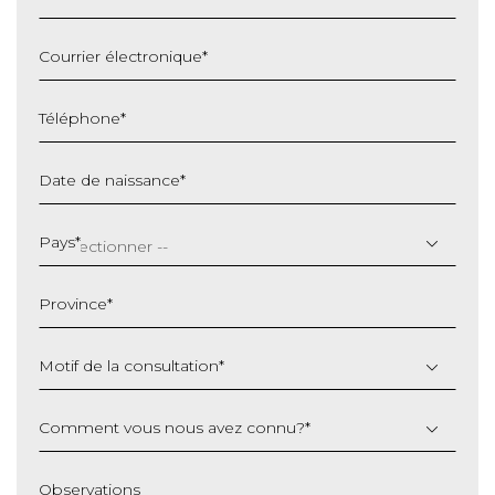
Courrier électronique
*
Téléphone
*
Date de naissance
*
JJ
slash
Pays
*
MM
slash
Province
*
AAAA
Motif de la consultation
*
Comment vous nous avez connu?
*
Observations