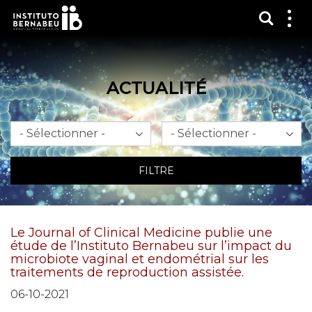
Affich
Affi
le
me
ACTUALITÉ
Mois
An
FILTRE
Le Journal of Clinical Medicine publie une
étude de l’Instituto Bernabeu sur l’impact du
microbiote vaginal et endométrial sur les
traitements de reproduction assistée.
06-10-2021