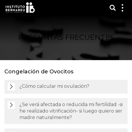
Mostra
Mos
me
PREGUNTAS FRECUENTES
Congelación de Ovocitos
¿Cómo calcular mi ovulación?
¿Se verá afectada o reducida mi fertilidad -si
he realizado vitrificación- si luego quiero ser
madre naturalmente?