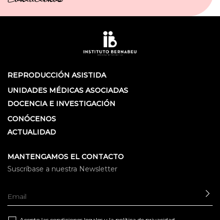
Contáctenos
REPRODUCCIÓN ASISTIDA
UNIDADES MÉDICAS ASOCIADAS
DOCENCIA E INVESTIGACIÓN
CONÓCENOS
ACTUALIDAD
MANTENGAMOS EL CONTACTO
Suscríbase a nuestra Newsletter
EN
Acepto las
condiciones legales
y la
política de privacidad