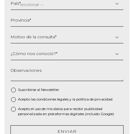
barra
País
*
MM
barra
Provincia
*
AAAA
Motivo de la consulta
*
¿Cómo nos conoció?
*
Observaciones
Suscribirse al
Newsletter
Acepto las
condiciones legales
y la
política de privacidad
*
Acepto el uso de mis datos para recibir publicidad
personalizada en plataformas digitales (incluido Google)
ENVIAR