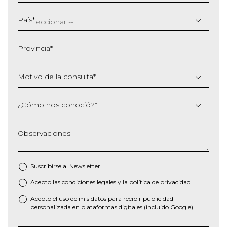
DD
barra
País
*
MM
barra
Provincia
*
AAAA
Motivo de la consulta
*
¿Cómo nos conoció?
*
Observaciones
Suscribirse al
Newsletter
Acepto las
condiciones legales
y la
política de privacidad
*
Acepto el uso de mis datos para recibir publicidad
personalizada en plataformas digitales (incluido Google)