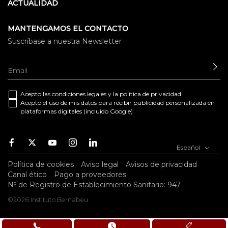
ACTUALIDAD
MANTENGAMOS EL CONTACTO
Suscríbase a nuestra Newsletter
EN
Acepto las
condiciones legales
y la
política de privacidad
Acepto el uso de mis datos para recibir publicidad personalizada en
plataformas digitales (incluido Google)
Facebook
Twitter
Youtube
Instagram
Youtube
Español
Política de cookies
Aviso legal
Avisos de privacidad
Canal ético
Pago a proveedores
Nº de Registro de Establecimiento Sanitario: 947
©2026 Instituto Bernabeu