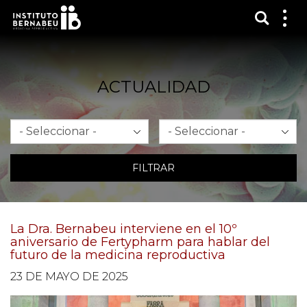
Mostra
Mos
me
ACTUALIDAD
Mes
Año
FILTRAR
La Dra. Bernabeu interviene en el 10º
aniversario de Fertypharm para hablar del
futuro de la medicina reproductiva
23 DE MAYO DE 2025