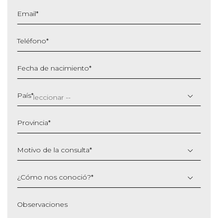
Email
*
Teléfono
*
Fecha de nacimiento
*
DD
barra
País
*
MM
barra
Provincia
*
AAAA
Motivo de la consulta
*
¿Cómo nos conoció?
*
Observaciones