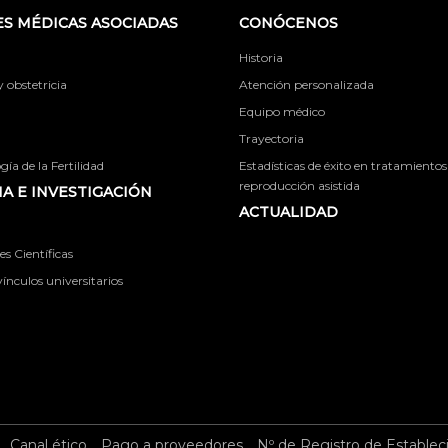
S MÉDICAS ASOCIADAS
CONÓCENOS
Historia
obstetricia
Atención personalizada
Equipo médico
Trayectoria
ía de la Fertilidad
Estadísticas de éxito en tratamientos
reproducción asistida
A E INVESTIGACIÓN
ACTUALIDAD
s Científicas
ínculos universitarios
Canal ético
Pago a proveedores
Nº de Registro de Establec