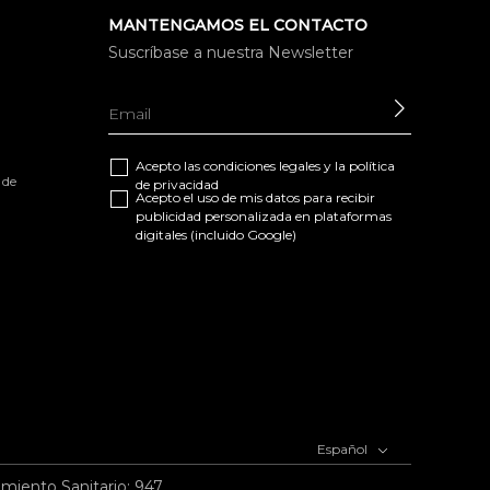
MANTENGAMOS EL CONTACTO
Suscríbase a nuestra Newsletter
ENVIAR
Acepto las
condiciones legales
y la
política
 de
de privacidad
Acepto el uso de mis datos para recibir
publicidad personalizada en plataformas
digitales (incluido Google)
Español
imiento Sanitario: 947