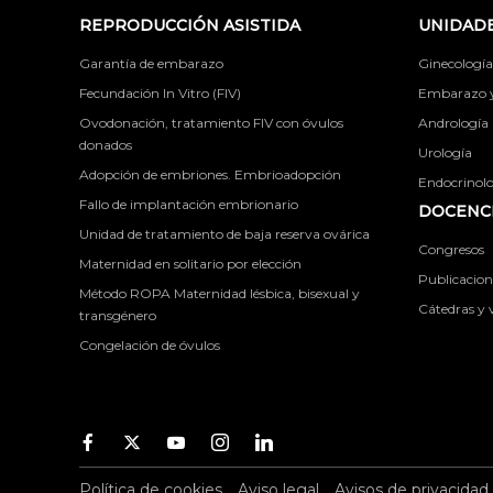
REPRODUCCIÓN ASISTIDA
UNIDADE
Garantía de embarazo
Ginecología
Fecundación In Vitro (FIV)
Embarazo y 
Ovodonación, tratamiento FIV con óvulos
Andrología
donados
Urología
Adopción de embriones. Embrioadopción
Endocrinolog
Fallo de implantación embrionario
DOCENCI
Unidad de tratamiento de baja reserva ovárica
Congresos
Maternidad en solitario por elección
Publicacione
Método ROPA Maternidad lésbica, bisexual y
Cátedras y v
transgénero
Congelación de óvulos
Facebook
Twitter
Youtube
Instagram
Youtube
Política de cookies
Aviso legal
Avisos de privacidad