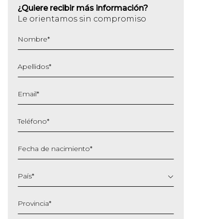
¿Quiere recibir más información?
Le orientamos sin compromiso
Nombre
*
Apellidos
*
Email
*
Teléfono
*
Fecha de nacimiento
*
DD
barra
País
*
MM
barra
Provincia
*
AAAA