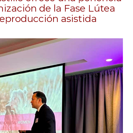
mización de la Fase Lútea
reproducción asistida