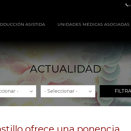
+
ODUCCIÓN ASISTIDA
UNIDADES MÉDICAS ASOCIADAS
ACTUALIDAD
Año
FILTR
astillo ofrece una ponencia