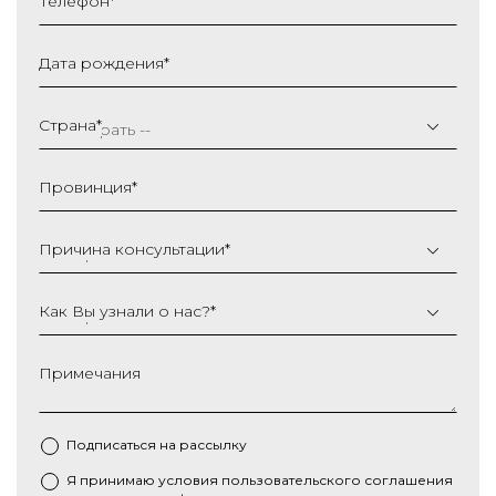
Телефон
*
Дата рождения
*
ДД
слеш
Страна
*
ММ
слеш
Провинция
*
ГГГГ
Причина консультации
*
Как Вы узнали о нас?
*
Примечания
Подписаться на рассылку
Я принимаю условия
пользовательского соглашения
*