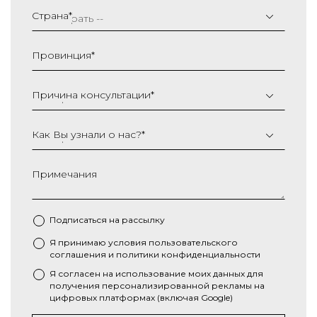
слеш
Страна
*
ММ
слеш
Провинция
*
ГГГГ
Причина консультации
*
Как Вы узнали о нас?
*
Примечания
Подписаться на рассылку
Я принимаю условия
пользовательского
*
соглашения
и
политики конфиденциальности
Я согласен на использование моих данных для
получения персонализированной рекламы на
цифровых платформах (включая Google)