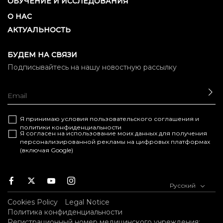
ОБУЧЕНИЕ И ИССЛЕДОВАНИЯ
О НАС
АКТУАЛЬНОСТЬ
БУДЕМ НА СВЯЗИ
Подписывайтесь на нашу новостную рассылку
ОТ
Я принимаю условия
пользовательского соглашения
и
политики конфиденциальности
Я согласен на использование моих данных для получения
персонализированной рекламы на цифровых платформах
(включая Google)
Facebook
Twitter
Youtube
Instagram
Русский
Cookies Policy
Legal Notice
Политика конфиденциальности
Регистрационный номер медицинского учреждения: