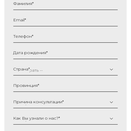
Фамилия
*
Email
*
Телефон
*
Дата рождения
*
ДД
слеш
Страна
*
ММ
слеш
Провинция
*
ГГГГ
Причина консультации
*
Как Вы узнали о нас?
*