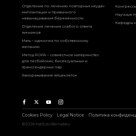
Отделение по лечению повторных неудач
Конгресс
имплантации и привычного
Научные п
невынашивания беременности
Кафедры и
Отделение лечения слабого ответа
яичников
Мать – одиночка по собственному
желанию
Метод ROPA – совместное материнство
для лесбийских, бисексуальных и
трансгендерных пар
Замораживание яйцеклеток
Facebook
Twitter
Youtube
Instagram
Cookies Policy
Legal Notice
Политика конфиденц
©2026 Instituto Bernabeu