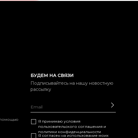
БУДЕМ НА СВЯЗИ
Подписывайтесь на нашу новостную
рассылку
ОТПРАВ
с помощью
Я принимаю условия
пользовательского соглашения
и
политики конфиденциальности
Я согласен на использование моих