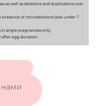
s as well as deletions and duplications over
 presence of microdeletions (size under 7
in single pregnancies only.
d after egg donation.
 нами