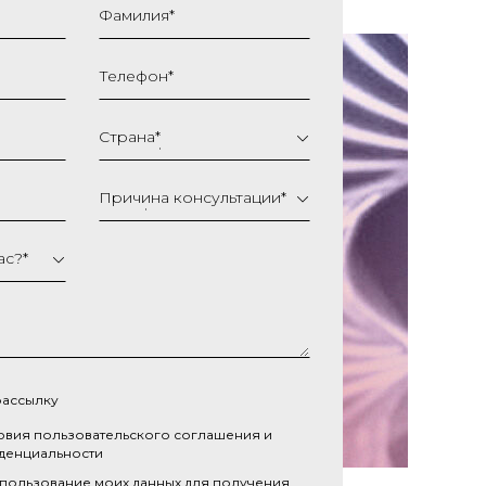
Фамилия
*
Телефон
*
Страна
*
Причина консультации
*
ас?
*
рассылку
овия
пользовательского соглашения
и
денциальности
спользование моих данных для получения