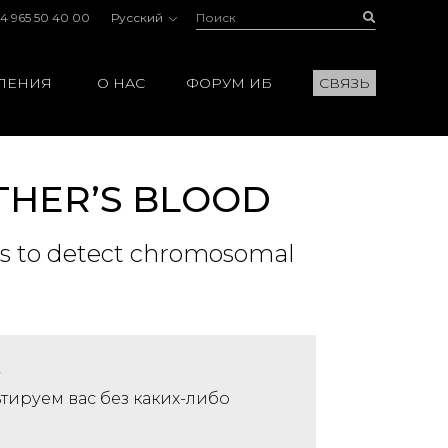
Поиск:
Buscar
4 965 50 40 00
Русский
ЛЕНИЯ
О НАС
ФОРУМ ИБ
СВЯЗЬ
THER’S BLOOD
rs to detect chromosomal
?
тируем вас без каких-либо