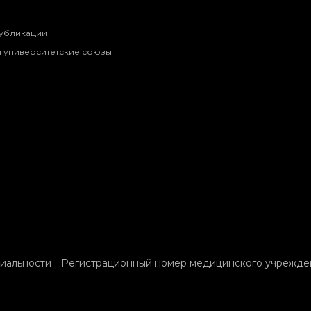
ы
убликации
 университетские союзы
иальности
Регистрационный номер медицинского учрежден