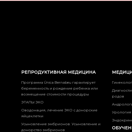
РЕПРОДУКТИВНАЯ МЕДИЦИНА
МЕДИЦИ
Программа Única Bernabeu гарантирует
Гинеколо
беременность и рождение ребенка или
Диагности
возмещение стоимости процедуры
родов
ЭТАПЫ ЭКО
Андролог
Оводонация, лечение ЭКО с донорские
Урология
яйцеклетки
Эндокрин
Усыновление эмбрионов. Усыновление и
ОБУЧЕН
донорство эмбрионов