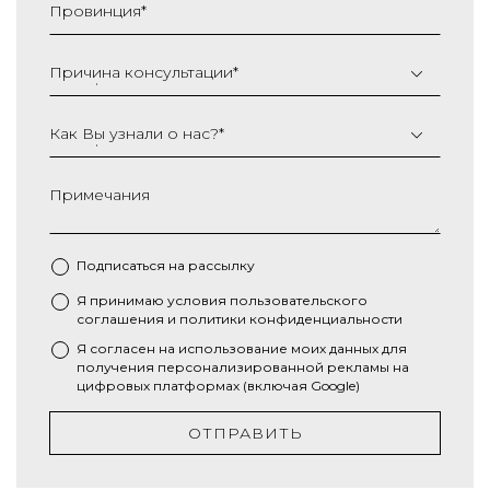
Провинция
*
ГГГГ
Причина консультации
*
Как Вы узнали о нас?
*
Примечания
Подписаться на рассылку
Я принимаю условия
пользовательского
*
соглашения
и
политики конфиденциальности
Я согласен на использование моих данных для
получения персонализированной рекламы на
цифровых платформах (включая Google)
ОТПРАВИТЬ