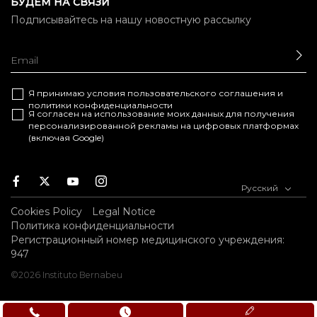
БУДЕМ НА СВЯЗИ
Подписывайтесь на нашу новостную рассылку
ОТ
Я принимаю условия
пользовательского соглашения
и
политики конфиденциальности
Я согласен на использование моих данных для получения
персонализированной рекламы на цифровых платформах
(включая Google)
Facebook
Twitter
Youtube
Instagram
Русский
Cookies Policy
Legal Notice
Политика конфиденциальности
Регистрационный номер медицинского учреждения:
947
©2026 Instituto Bernabeu