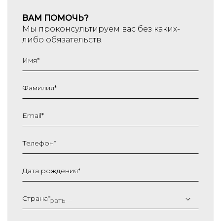
ВАМ ПОМОЧЬ?
Мы проконсультируем вас без каких-
либо обязательств.
Имя
*
Фамилия
*
Email
*
Телефон
*
Дата рождения
*
ДД
слеш
Страна
*
ММ
слеш