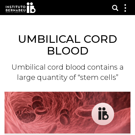
Показ
Пок
ме
UMBILICAL CORD
BLOOD
Umbilical cord blood contains a
large quantity of “stem cells”