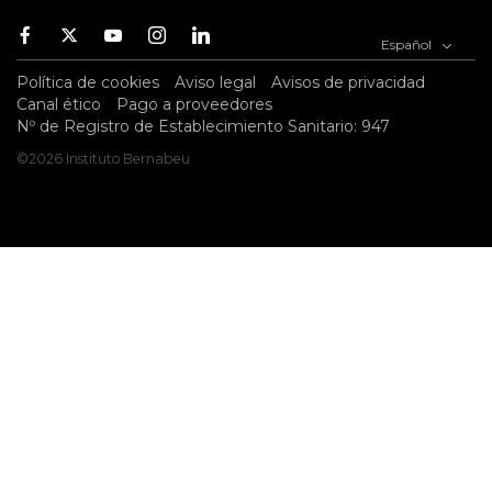
Facebook
Twitter
Youtube
Instagram
Youtube
Español
Política de cookies
Aviso legal
Avisos de privacidad
Canal ético
Pago a proveedores
Nº de Registro de Establecimiento Sanitario: 947
©2026 Instituto Bernabeu