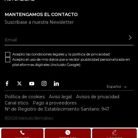
MANTENGAMOS EL CONTACTO
Suscríbase a nuestra Newsletter
EN
Acepto las
condiciones legales
y la
política de privacidad
Acepto el uso de mis datos para recibir publicidad personalizada en
plataformas digitales (incluido Google)
Facebook
Twitter
Youtube
Instagram
Youtube
Español
Política de cookies
Aviso legal
Avisos de privacidad
Canal ético
Pago a proveedores
Nº de Registro de Establecimiento Sanitario: 947
©2026 Instituto Bernabeu