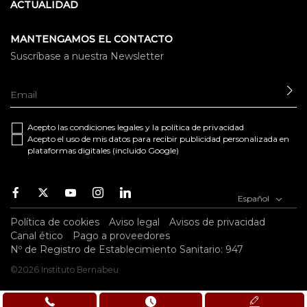
ACTUALIDAD
MANTENGAMOS EL CONTACTO
Suscríbase a nuestra Newsletter
EN
Acepto las
condiciones legales
y la
política de privacidad
Acepto el uso de mis datos para recibir publicidad personalizada en
plataformas digitales (incluido Google)
Facebook
Twitter
Youtube
Instagram
Youtube
Español
Política de cookies
Aviso legal
Avisos de privacidad
Canal ético
Pago a proveedores
Nº de Registro de Establecimiento Sanitario: 947
©2026 Instituto Bernabeu