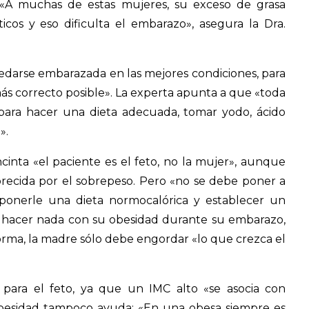
 «A muchas de estas mujeres, su exceso de grasa
icos y eso dificulta el embarazo», asegura la Dra.
edarse embarazada en las mejores condiciones, para
más correcto posible». La experta apunta a que «toda
 para hacer una dieta adecuada, tomar yodo, ácido
».
inta «el paciente es el feto, no la mujer», aunque
orecida por el sobrepeso. Pero «no se debe poner a
ponerle una dieta normocalórica y establecer un
 hacer nada con su obesidad durante su embarazo,
rma, la madre sólo debe engordar «lo que crezca el
para el feto, ya que un IMC alto «se asocia con
 obesidad tampoco ayuda: «En una obesa siempre es