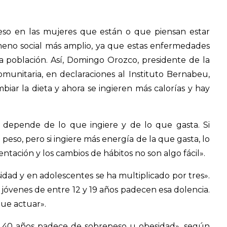
eso en las mujeres que están o que piensan estar
no social más amplio, ya que estas enfermedades
a población. Así, Domingo Orozco, presidente de la
munitaria, en declaraciones al Instituto Bernabeu,
ar la dieta y ahora se ingieren más calorías y hay
uo depende de lo que ingiere y de lo que gasta. Si
eso, pero si ingiere más energía de la que gasta, lo
entación y los cambios de hábitos no son algo fácil».
dad y en adolescentes se ha multiplicado por tres».
jóvenes de entre 12 y 19 años padecen esa dolencia.
que actuar».
e 40 años padece de sobrepeso u obesidad», según