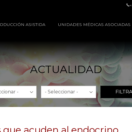
+
ODUCCIÓN ASISTIDA
UNIDADES MÉDICAS ASOCIADAS
ACTUALIDAD
Año
FILTR
s que acuden al endocrino