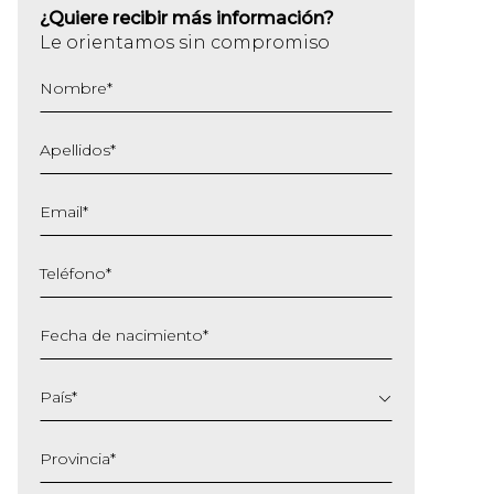
¿Quiere recibir más información?
Le orientamos sin compromiso
Nombre
*
Apellidos
*
Email
*
Teléfono
*
Fecha de nacimiento
*
DD
barra
País
*
MM
barra
Provincia
*
AAAA