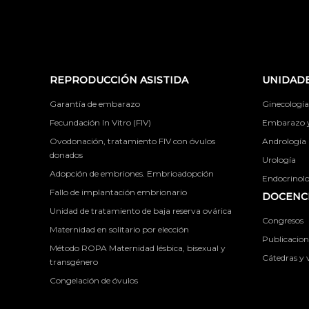
REPRODUCCIÓN ASISTIDA
UNIDADE
Garantía de embarazo
Ginecología
Fecundación In Vitro (FIV)
Embarazo y 
Ovodonación, tratamiento FIV con óvulos
Andrología
donados
Urología
Adopción de embriones. Embrioadopción
Endocrinolog
Fallo de implantación embrionario
DOCENCI
Unidad de tratamiento de baja reserva ovárica
Congresos
Maternidad en solitario por elección
Publicacione
Método ROPA Maternidad lésbica, bisexual y
Cátedras y v
transgénero
Congelación de óvulos