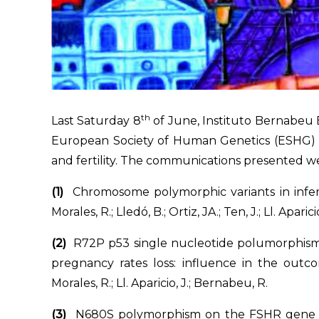
th
Last Saturday 8
of June, Instituto Bernabeu 
European Society of Human Genetics (ESHG) the
and fertility. The communications presented w
(1)
Chromosome polymorphic variants in infert
Morales, R.; Lledó, B.; Ortiz, JA.; Ten, J.; Ll. Aparic
(2)
R72P p53 single nucleotide polumorphism 
pregnancy rates loss: influence in the outcome
Morales, R.; Ll. Aparicio, J.; Bernabeu, R.
(3)
N680S polymorphism on the FSHR gene and