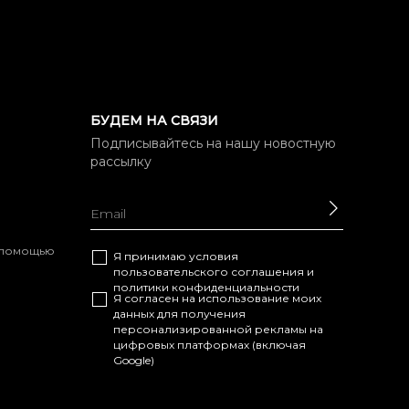
БУДЕМ НА СВЯЗИ
Подписывайтесь на нашу новостную
рассылку
ОТПРАВ
с помощью
Я принимаю условия
пользовательского соглашения
и
политики конфиденциальности
Я согласен на использование моих
данных для получения
персонализированной рекламы на
цифровых платформах (включая
Google)