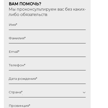
ВАМ ПОМОЧЬ?
Мы проконсультируем вас без каких-
либо обязательств.
Имя
*
Фамилия
*
Email
*
Телефон
*
Дата рождения
*
ДД
слеш
Страна
*
ММ
слеш
Провинция
*
ГГГГ