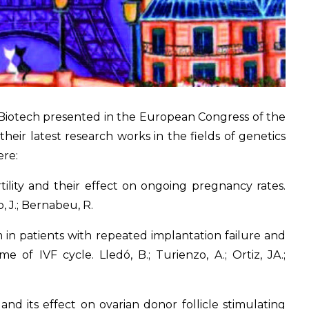
Biotech presented in the European Congress of the
ir latest research works in the fields of genetics
ere:
ility and their effect on ongoing pregnancy rates.
io, J.; Bernabeu, R.
in patients with repeated implantation failure and
 of IVF cycle. Lledó, B.; Turienzo, A.; Ortiz, JA.;
 its effect on ovarian donor follicle stimulating