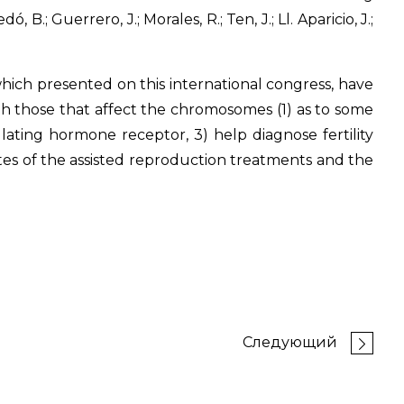
, B.; Guerrero, J.; Morales, R.; Ten, J.; Ll. Aparicio, J.;
which
presented on this international congress, have
h those that affect the chromosomes (1) as to some
lating hormone receptor, 3) help diagnose fertility
ates of the assisted reproduction treatments and the
Следующий