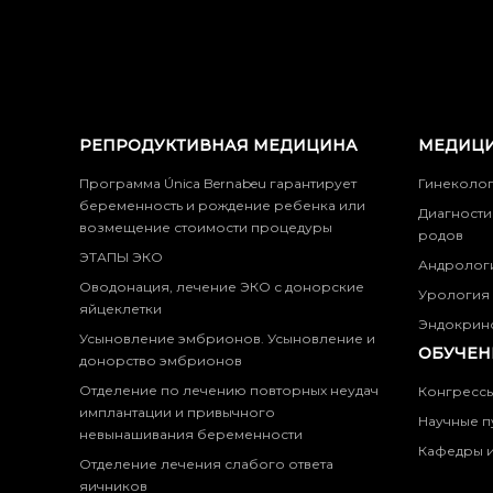
РЕПРОДУКТИВНАЯ МЕДИЦИНА
МЕДИЦИ
Программа Única Bernabeu гарантирует
Гинеколо
беременность и рождение ребенка или
Диагности
возмещение стоимости процедуры
родов
ЭТАПЫ ЭКО
Андролог
Оводонация, лечение ЭКО с донорские
Урология
яйцеклетки
Эндокрин
Усыновление эмбрионов. Усыновление и
ОБУЧЕН
донорство эмбрионов
Отделение по лечению повторных неудач
Конгресс
имплантации и привычного
Научные п
невынашивания беременности
Кафедры и
Отделение лечения слабого ответа
яичников