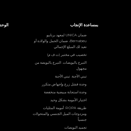
بمساعدة الإنجاب
الوحد
ضمان UNICA لمعهد برنابيو
Bernabeu، ضمان الحمل والولادة أو
نعيد لك المبلغ الإجمالي
تخصيب في مختبر (ت ف م)
التبرع بالبويضات. التبرع بالبويضة من
مجهول
تبني الأجنة. تبني.الأجنة
وحدة فشل زرع وإجهاض متكرر
وحدة استجابة مبيضية منخفضة
اختيار الأمومة بشكل وحيد
طريقة ROPA: أمومة المثليات
ومزدوجات الميل الجنسي والمتحولات
جنسياً
تجميد البويضات