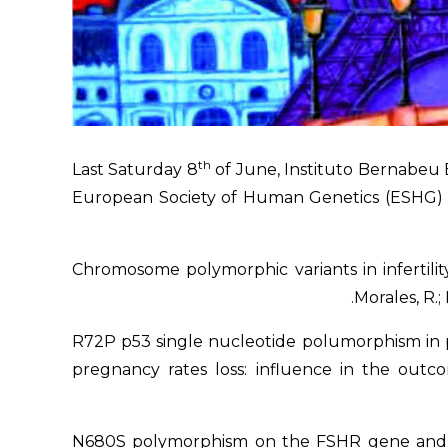
th
Last Saturday 8
of June, Instituto Bernabeu 
European Society of Human Genetics (ESHG) the
Chromosome polymorphic variants in infertili
Morales, R.; 
R72P p53 single nucleotide polumorphism in p
pregnancy rates loss: influence in the outcome
N680S polymorphism on the FSHR gene and its