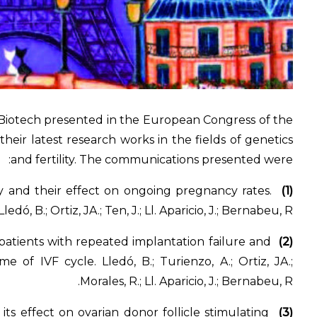
Biotech presented in the European Congress of the
ir latest research works in the fields of genetics
and fertility. The communications presented were:
ty and their effect on ongoing pregnancy rates.
(1)
Lledó, B.; Ortiz, JA.; Ten, J.; Ll. Aparicio, J.; Bernabeu, R.
atients with repeated implantation failure and
(2)
 of IVF cycle. Lledó, B.; Turienzo, A.; Ortiz, JA.;
Morales, R.; Ll. Aparicio, J.; Bernabeu, R.
 effect on ovarian donor follicle stimulating
(3)