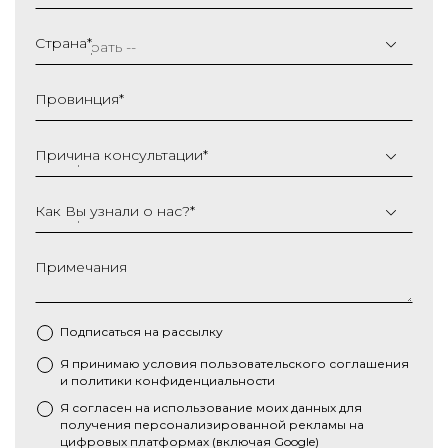
ДД
слеш
Страна
*
ММ
слеш
Провинция
*
ГГГГ
Причина консультации
*
Как Вы узнали о нас?
*
Примечания
Подписаться на рассылку
Я принимаю условия
пользовательского соглашения
*
и
политики конфиденциальности
Я согласен на использование моих данных для
получения персонализированной рекламы на
цифровых платформах (включая Google)