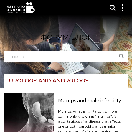
Показ
Пок
ме
ФОРУМ БЛОГ
Поиск
Пои
по
форуму:
UROLOGY AND ANDROLOGY
Mumps and male infertility
Mumps, what is it? Parotitis, more
commonly known as “mumps”, is
a contagious viral disease that affects
one or both parotid glands (major
salivary glands) situated behind the