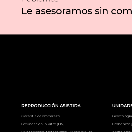
Le asesoramos sin co
REPRODUCCIÓN ASISTIDA
UNIDADE
Garantía de embarazo
Ginecología
Fecundación In Vitro (FIV)
Embarazo y 
Ovodonación, tratamiento FIV con óvulos
Andrología