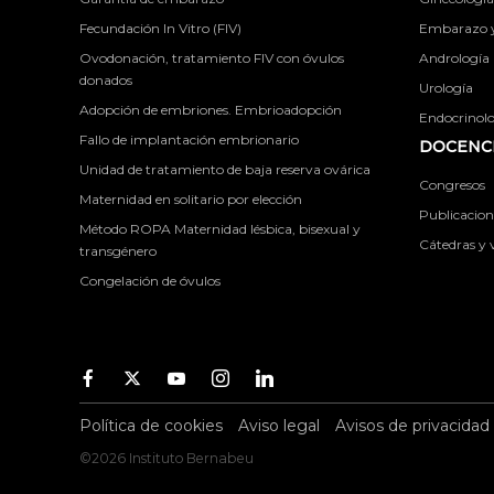
Fecundación In Vitro (FIV)
Embarazo y 
Ovodonación, tratamiento FIV con óvulos
Andrología
donados
Urología
Adopción de embriones. Embrioadopción
Endocrinolog
Fallo de implantación embrionario
DOCENCI
Unidad de tratamiento de baja reserva ovárica
Congresos
Maternidad en solitario por elección
Publicacione
Método ROPA Maternidad lésbica, bisexual y
Cátedras y v
transgénero
Congelación de óvulos
Facebook
Twitter
Youtube
Instagram
Youtube
Política de cookies
Aviso legal
Avisos de privacidad
©2026 Instituto Bernabeu