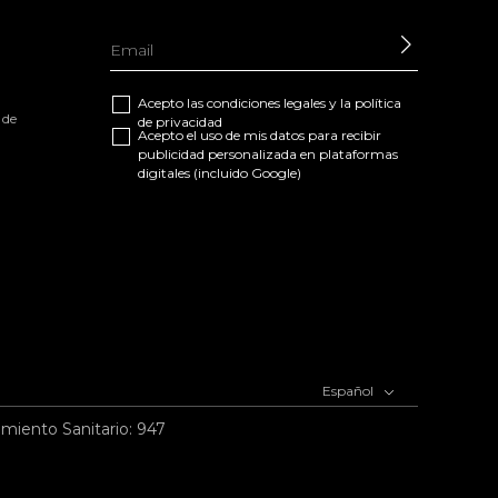
ENVIAR
Acepto las
condiciones legales
y la
política
 de
de privacidad
Acepto el uso de mis datos para recibir
publicidad personalizada en plataformas
digitales (incluido Google)
Español
imiento Sanitario: 947