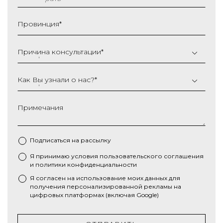
ММ
слеш
Провинция
*
ГГГГ
Причина консультации
*
Как Вы узнали о нас?
*
Примечания
Подписаться на рассылку
Я принимаю условия
пользовательского соглашения
*
и
политики конфиденциальности
Я согласен на использование моих данных для
получения персонализированной рекламы на
цифровых платформах (включая Google)