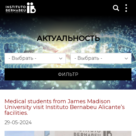
Показ
Пок
ме
АКТУАЛЬНОСТЬ
Месяц
Год
ФИЛЬТР
Medical students from James Madison
University visit Instituto Bernabeu Alicante’s
facilities.
29-05-2024