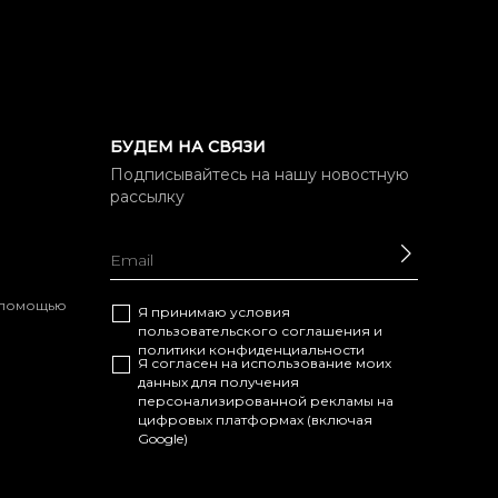
БУДЕМ НА СВЯЗИ
Подписывайтесь на нашу новостную
рассылку
ОТПРАВ
с помощью
Я принимаю условия
пользовательского соглашения
и
политики конфиденциальности
Я согласен на использование моих
данных для получения
персонализированной рекламы на
цифровых платформах (включая
Google)