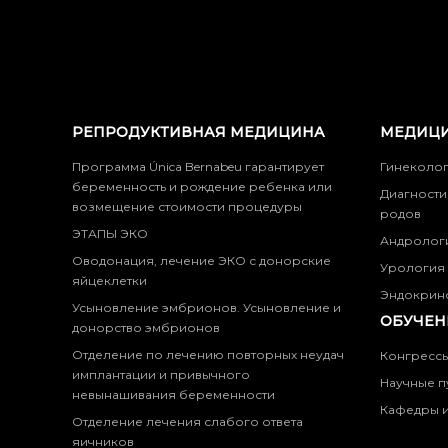
РЕПРОДУКТИВНАЯ МЕДИЦИНА
МЕДИЦИ
Программа Única Bernabeu гарантирует
Гинеколо
беременность и рождение ребенка или
Диагности
возмещение стоимости процедуры
родов
ЭТАПЫ ЭКО
Андролог
Оводонация, лечение ЭКО с донорские
Урология
яйцеклетки
Эндокрин
Усыновление эмбрионов. Усыновление и
ОБУЧЕН
донорство эмбрионов
Отделение по лечению повторных неудач
Конгресс
имплантации и привычного
Научные п
невынашивания беременности
Кафедры и
Отделение лечения слабого ответа
яичников