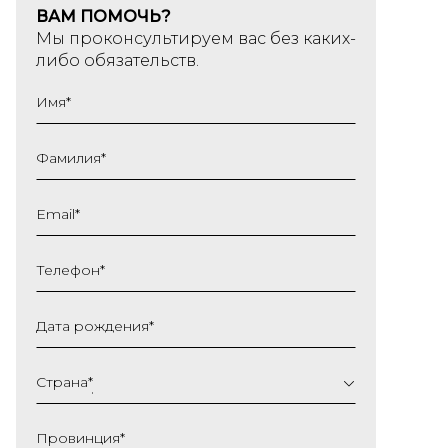
ВАМ ПОМОЧЬ?
Мы проконсультируем вас без каких-
либо обязательств.
Имя
*
Фамилия
*
Email
*
Телефон
*
Дата рождения
*
ДД
слеш
Страна
*
ММ
слеш
Провинция
*
ГГГГ