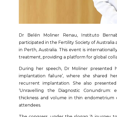
Dr Belén Moliner Renau, Instituto Bernab
participated in the Fertility Society of Austr
in Perth, Australia. This event is internationall
treatment, providing a platform for global collab
During her speech, Dr Moliner presented her
implantation failure’, where she shared h
recurrent implantation. She also presente
‘Unravelling the Diagnostic Conundrum: e
thickness and volume in thin endometrium c
attendees.
The congress, under the slogan ‘A journey to