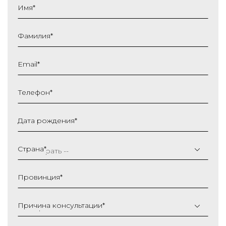
Имя
*
Фамилия
*
Email
*
Телефон
*
Дата рождения
*
ДД
слеш
Страна
*
ММ
слеш
Провинция
*
ГГГГ
Причина консультации
*