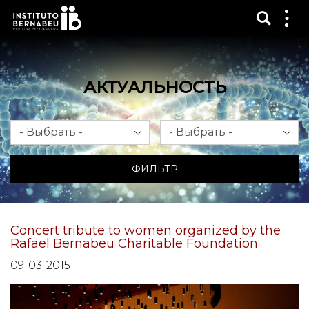
Показ
Пок
ме
АКТУАЛЬНОСТЬ
Месяц
Год
ФИЛЬТР
Concert tribute to women organized by the
Rafael Bernabeu Charitable Foundation
09-03-2015