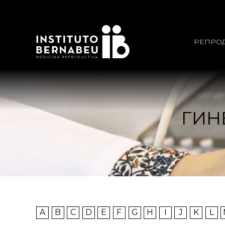
РЕПРО
ГИН
A
B
C
D
E
F
G
H
I
J
K
L