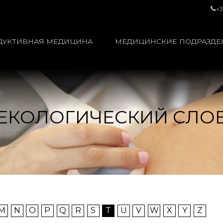
+3
ДУКТИВНАЯ МЕДИЦИНА
МЕДИЦИНСКИЕ ПОДРАЗДЕ
ЕКОЛОГИЧЕСКИЙ СЛО
M
N
O
P
Q
R
S
T
U
V
W
X
Y
Z