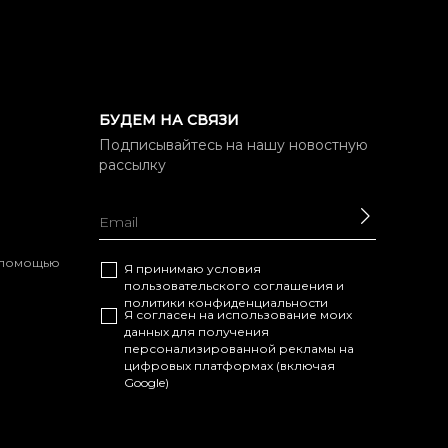
БУДЕМ НА СВЯЗИ
Подписывайтесь на нашу новостную
рассылку
ОТПРАВ
с помощью
Я принимаю условия
пользовательского соглашения
и
политики конфиденциальности
Я согласен на использование моих
данных для получения
персонализированной рекламы на
цифровых платформах (включая
Google)