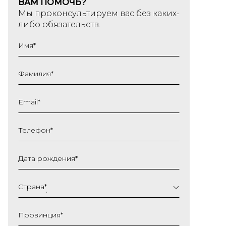
ВАМ ПОМОЧЬ?
Мы проконсультируем вас без каких-
либо обязательств.
Имя
*
Фамилия
*
Email
*
Телефон
*
Дата рождения
*
ДД
слеш
Страна
*
ММ
слеш
Провинция
*
ГГГГ