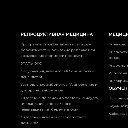
РЕПРОДУКТИВНАЯ МЕДИЦИНА
МЕДИЦИ
Программа Única Bernabeu гарантирует
Гинеколо
беременность и рождение ребенка или
Диагности
возмещение стоимости процедуры
родов
ЭТАПЫ ЭКО
Андролог
Оводонация, лечение ЭКО с донорские
Урология
яйцеклетки
Эндокрин
Усыновление эмбрионов. Усыновление и
ОБУЧЕН
донорство эмбрионов
Отделение по лечению повторных неудач
Конгресс
имплантации и привычного
Научные п
невынашивания беременности
Кафедры и
Отделение лечения слабого ответа
яичников