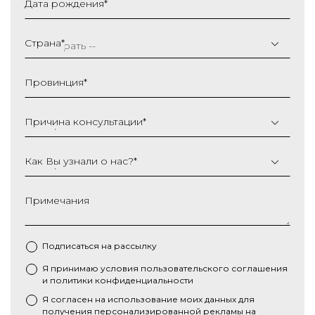
Дата рождения
*
ДД
слеш
Страна
*
ММ
слеш
Провинция
*
ГГГГ
Причина консультации
*
Как Вы узнали о нас?
*
Примечания
Подписаться на рассылку
Я принимаю условия
пользовательского соглашения
*
и
политики конфиденциальности
Я согласен на использование моих данных для
получения персонализированной рекламы на