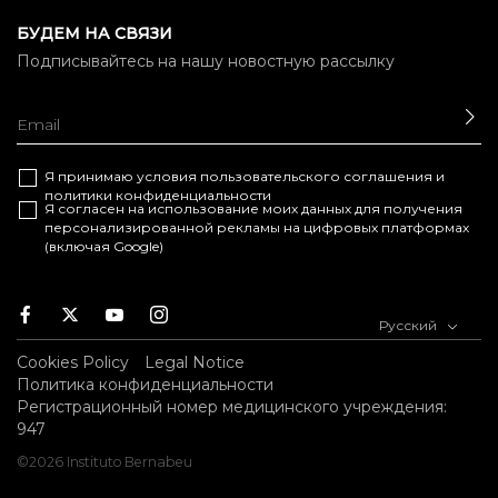
БУДЕМ НА СВЯЗИ
Подписывайтесь на нашу новостную рассылку
ОТ
Я принимаю условия
пользовательского соглашения
и
политики конфиденциальности
Я согласен на использование моих данных для получения
персонализированной рекламы на цифровых платформах
(включая Google)
Facebook
Twitter
Youtube
Instagram
Русский
Cookies Policy
Legal Notice
Политика конфиденциальности
Регистрационный номер медицинского учреждения:
947
©2026 Instituto Bernabeu