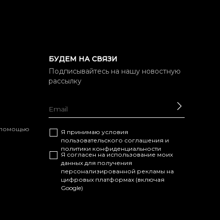
БУДЕМ НА СВЯЗИ
Подписывайтесь на нашу новостную
рассылку
ОТПРАВ
с помощью
Я принимаю условия
пользовательского соглашения
и
политики конфиденциальности
Я согласен на использование моих
данных для получения
персонализированной рекламы на
цифровых платформах (включая
Google)