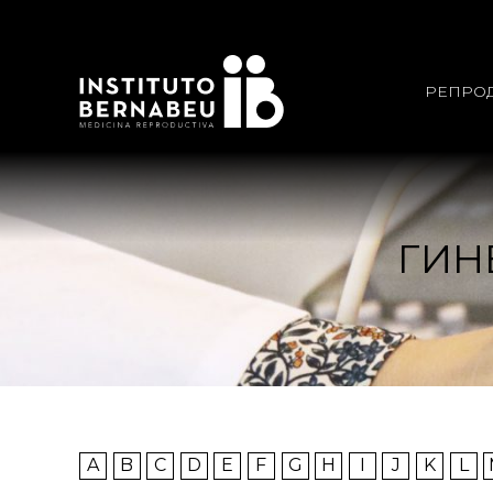
РЕПРО
ГИН
A
B
C
D
E
F
G
H
I
J
K
L