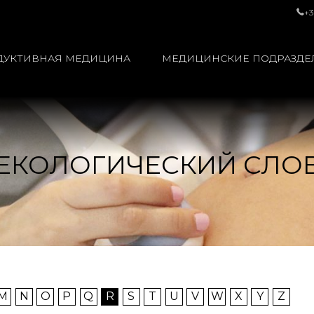
+3
ДУКТИВНАЯ МЕДИЦИНА
МЕДИЦИНСКИЕ ПОДРАЗДЕ
ЕКОЛОГИЧЕСКИЙ СЛО
M
N
O
P
Q
R
S
T
U
V
W
X
Y
Z