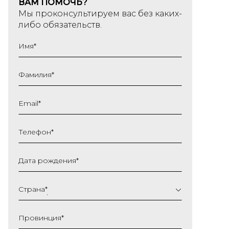
ВАМ ПОМОЧЬ?
Мы проконсультируем вас без каких-
либо обязательств.
Имя
*
Фамилия
*
Email
*
Телефон
*
Дата рождения
*
ДД
слеш
Страна
*
ММ
слеш
Провинция
*
ГГГГ