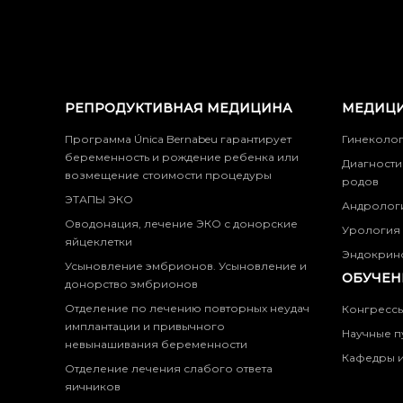
РЕПРОДУКТИВНАЯ МЕДИЦИНА
МЕДИЦИ
Программа Única Bernabeu гарантирует
Гинеколо
беременность и рождение ребенка или
Диагности
возмещение стоимости процедуры
родов
ЭТАПЫ ЭКО
Андролог
Оводонация, лечение ЭКО с донорские
Урология
яйцеклетки
Эндокрин
Усыновление эмбрионов. Усыновление и
ОБУЧЕН
донорство эмбрионов
Отделение по лечению повторных неудач
Конгресс
имплантации и привычного
Научные п
невынашивания беременности
Кафедры и
Отделение лечения слабого ответа
яичников