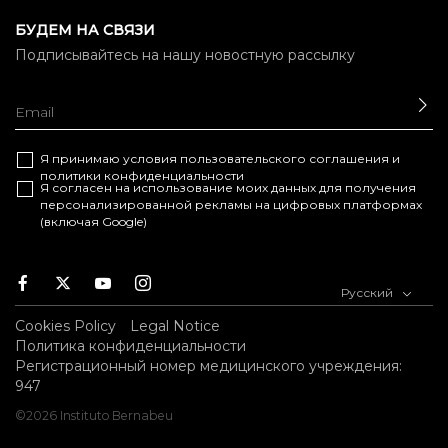
БУДЕМ НА СВЯЗИ
Подписывайтесь на нашу новостную рассылку
ОТ
Я принимаю условия
пользовательского соглашения
и
политики конфиденциальности
Я согласен на использование моих данных для получения
персонализированной рекламы на цифровых платформах
(включая Google)
Facebook
Twitter
Youtube
Instagram
Русский
Cookies Policy
Legal Notice
Политика конфиденциальности
Регистрационный номер медицинского учреждения:
947
©2026 Instituto Bernabeu