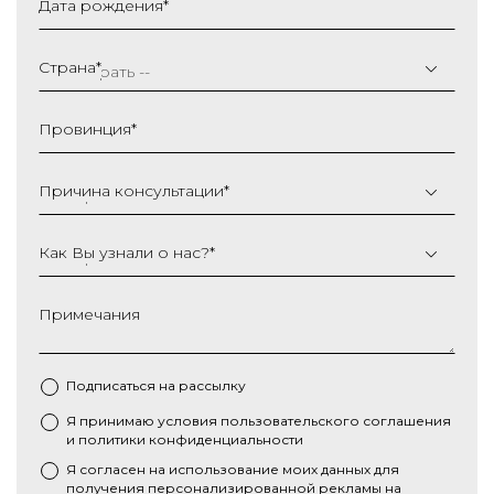
Дата рождения
*
ДД
слеш
Страна
*
ММ
слеш
Провинция
*
ГГГГ
Причина консультации
*
Как Вы узнали о нас?
*
Примечания
Подписаться на рассылку
Я принимаю условия
пользовательского соглашения
*
и
политики конфиденциальности
Я согласен на использование моих данных для
получения персонализированной рекламы на