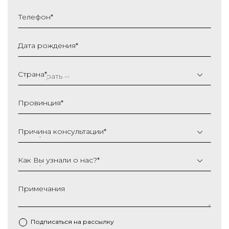
Телефон
*
Дата рождения
*
ДД
слеш
Страна
*
ММ
слеш
Провинция
*
ГГГГ
Причина консультации
*
Как Вы узнали о нас?
*
Примечания
Подписаться на рассылку