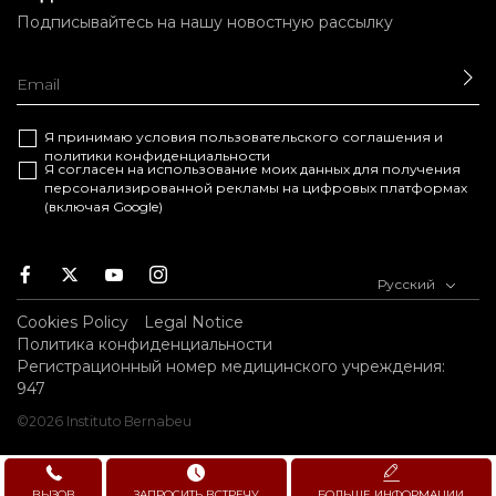
Подписывайтесь на нашу новостную рассылку
ОТ
Я принимаю условия
пользовательского соглашения
и
политики конфиденциальности
Я согласен на использование моих данных для получения
персонализированной рекламы на цифровых платформах
(включая Google)
Facebook
Twitter
Youtube
Instagram
Русский
Cookies Policy
Legal Notice
Политика конфиденциальности
Регистрационный номер медицинского учреждения:
947
©2026 Instituto Bernabeu
ВЫЗОВ
ЗАПРОСИТЬ ВСТРЕЧУ
БОЛЬШЕ ИНФОРМАЦИИ