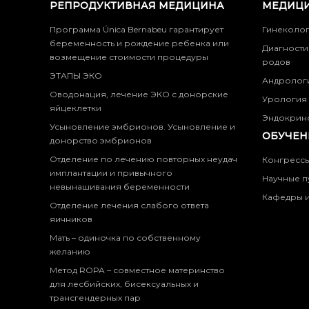
РЕПРОДУКТИВНАЯ МЕДИЦИНА
МЕДИЦИ
Программа Única Bernabeu гарантирует
Гинеколо
беременность и рождение ребенка или
Диагности
возмещение стоимости процедуры
родов
ЭТАПЫ ЭКО
Андролог
Оводонация, лечение ЭКО с донорские
Урология
яйцеклетки
Эндокрин
Усыновление эмбрионов. Усыновление и
ОБУЧЕН
донорство эмбрионов
Отделение по лечению повторных неудач
Конгресс
имплантации и привычного
Научные п
невынашивания беременности
Кафедры и
Отделение лечения слабого ответа
яичников
Мать – одиночка по собственному
желанию
Метод ROPA – совместное материнство
для лесбийских, бисексуальных и
трансгендерных пар