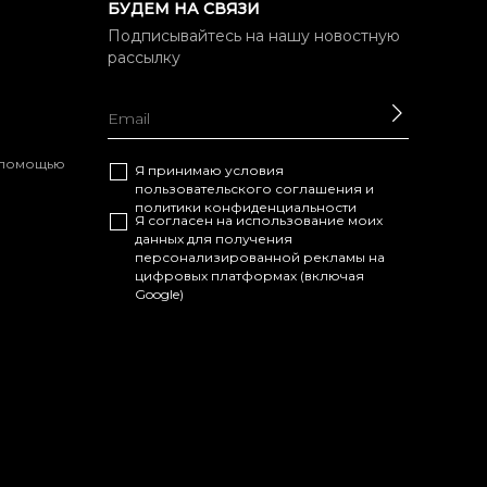
БУДЕМ НА СВЯЗИ
Подписывайтесь на нашу новостную
рассылку
ОТПРАВ
с помощью
Я принимаю условия
пользовательского соглашения
и
политики конфиденциальности
Я согласен на использование моих
данных для получения
персонализированной рекламы на
цифровых платформах (включая
Google)