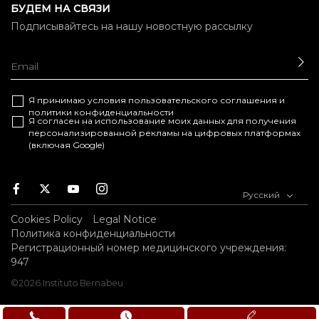
БУДЕМ НА СВЯЗИ
Подписывайтесь на нашу новостную рассылку
ОТ
Я принимаю условия
пользовательского соглашения
и
политики конфиденциальности
Я согласен на использование моих данных для получения
персонализированной рекламы на цифровых платформах
(включая Google)
Facebook
Twitter
Youtube
Instagram
Русский
Cookies Policy
Legal Notice
Политика конфиденциальности
Регистрационный номер медицинского учреждения:
947
©2026 Instituto Bernabeu