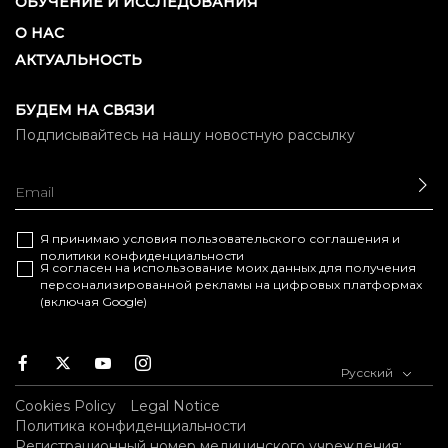
ОБУЧЕНИЕ И ИССЛЕДОВАНИЯ
О НАС
АКТУАЛЬНОСТЬ
БУДЕМ НА СВЯЗИ
Подписывайтесь на нашу новостную рассылку
ОТ
Я принимаю условия
пользовательского соглашения
и
политики конфиденциальности
Я согласен на использование моих данных для получения
персонализированной рекламы на цифровых платформах
(включая Google)
Facebook
Twitter
Youtube
Instagram
Русский
Cookies Policy
Legal Notice
Политика конфиденциальности
Регистрационный номер медицинского учреждения: