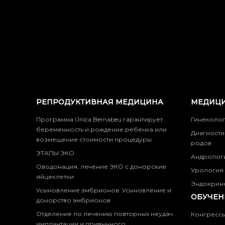
РЕПРОДУКТИВНАЯ МЕДИЦИНА
МЕДИЦИ
Программа Única Bernabeu гарантирует
Гинеколо
беременность и рождение ребенка или
Диагности
возмещение стоимости процедуры
родов
ЭТАПЫ ЭКО
Андролог
Оводонация, лечение ЭКО с донорские
Урология
яйцеклетки
Эндокрин
Усыновление эмбрионов. Усыновление и
ОБУЧЕН
донорство эмбрионов
Отделение по лечению повторных неудач
Конгресс
имплантации и привычного