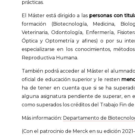
prácticas.
El Máster está dirigido a las
personas con titula
formación (Biotecnología, Medicina, Biolo
Veterinaria, Odontología, Enfermería, Fisioter
Óptica y Optometría y afines) o por su inter
especializarse en los conocimientos, métodos
Reproductiva Humana.
También podrá acceder al Máster el alumnado
oficial de educación superior y le resten
menos
ha de tener en cuenta que si se ha superad
alguna asignatura pendiente de superar, en e
como superados los créditos del Trabajo Fin de
Más información:
Departamento de Biotecnologí
(Con el patrocinio de Merck en su edición 2021