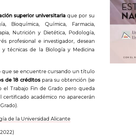
ción superior universitaria
que por su
gía, Bioquímica, Química, Farmacia,
apia, Nutrición y Dietética, Podología,
és profesional e investigador, desean
 y técnicas de la Biología y Medicina
 que se encuentre cursando un título
 de 18 créditos
para su obtención (se
o el Trabajo Fin de Grado pero queda
l certificado académico no aparecerán
 Grado).
a de la Universidad Alicante
-2022)