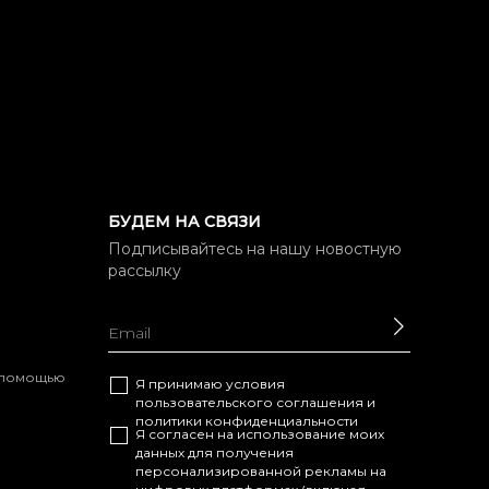
БУДЕМ НА СВЯЗИ
Подписывайтесь на нашу новостную
рассылку
ОТПРАВ
с помощью
Я принимаю условия
пользовательского соглашения
и
политики конфиденциальности
Я согласен на использование моих
данных для получения
персонализированной рекламы на