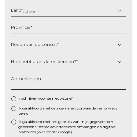
DD
slash
Land
*
MM
slash
Provincie
*
JJJJ
Reden van de consult
*
Hoe hebt u ons leren kennen?
*
Opmerkingen
Inschrijven voor de nieuwsbrief
Ik ga akkoord met de algemene
voorwaarden
en
privacy
*
beleid
Ik ga akkoord met het gebruik van mijn gegevens om
gepersonaliseerde advertenties te ontvangen op digitale
platforms (waaronder Google)