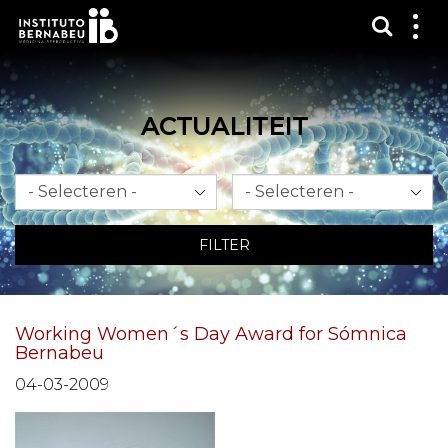
Toon 
Laa
het
me
zien
ACTUALITEIT
Maand
Jaar
FILTER
Working Women´s Day Award for Sómnica
Bernabeu
04-03-2009