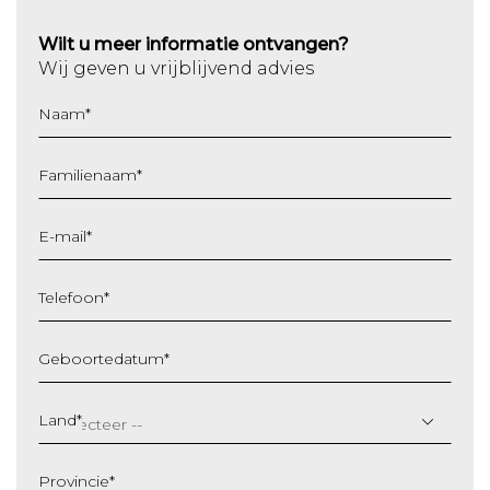
Wilt u meer informatie ontvangen?
Wij geven u vrijblijvend advies
Naam
*
Familienaam
*
E-mail
*
Telefoon
*
Geboortedatum
*
DD
slash
Land
*
MM
slash
Provincie
*
JJJJ