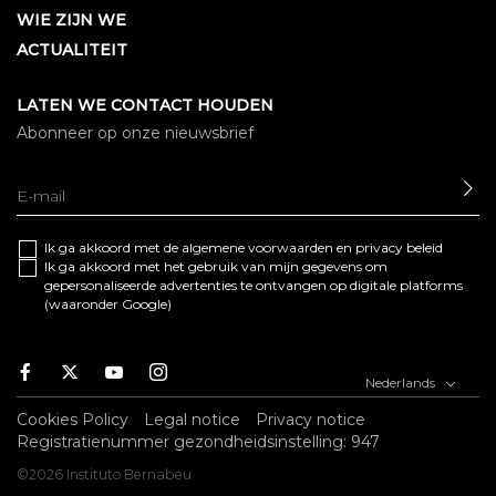
WIE ZIJN WE
ACTUALITEIT
LATEN WE CONTACT HOUDEN
Abonneer op onze nieuwsbrief
SE
Ik ga akkoord met de algemene
voorwaarden
en
privacy beleid
Ik ga akkoord met het gebruik van mijn gegevens om
gepersonaliseerde advertenties te ontvangen op digitale platforms
(waaronder Google)
Facebook
Twitter
Youtube
Instagram
Nederlands
Cookies Policy
Legal notice
Privacy notice
Registratienummer gezondheidsinstelling: 947
©2026 Instituto Bernabeu