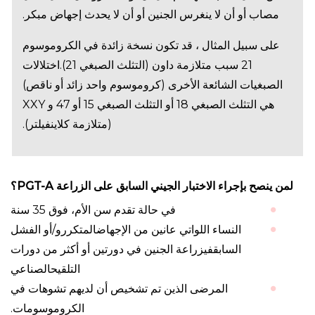
مصاب أو أن لا ينغرس الجنين أو أن لا يحدث إجهاض مبكر.
على سبيل المثال ، قد تكون نسخة زائدة في الكروموسوم
21 سبب متلازمة داون (التثلث الصبغي 21).اختلالات
الصبغيات الشائعة الأخرى (كروموسوم واحد زائد أو ناقص)
هي التثلث الصبغي 18 أو التثلث الصبغي 15 أو 47 و XXY
(متلازمة كلاينفيلتر).
لمن ينصح بإجراء الاختبار الجيني السابق على الزراعة PGT-A؟
في حالة تقدم سن الأم، فوق 35 سنة
النساء اللواتي عانين من الإجهاضالمتكررو/أو الفشل
السابقفيزراعة الجنين في دورتين أو أكثر من دورات
التلقيحالصناعي
المرضى الذين تم تشخيص أن لديهم تشوهات في
الكروموسومات.