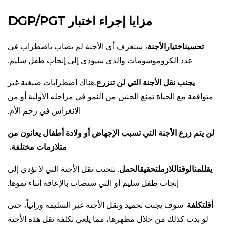
مزايا إجراء اختبار
DGP/PGT
تحسين
اختيار
الأجنة
، سنعرف أي الأجنة لم يصاب باضطراب في
عدد الكروموسومات والذي سيؤدي إلى إنجاب طفل سليم.
يجنب نقل الأجنة التي لن تنزرع
.هناك اضطرابات صبغية غير
متوافقة مع الحياة تمنع الجنين من النمو في مراحله الأولية أو من
الانغراس في رحم الأم.
لن يتم زرع الأجنة التي تسبب الإجهاض أو ولادة أطفال يعانون من
متلازمات مختلفة
.
يقلل
من
الوقت
اللازم
لتحقيق
الحمل
. نتجنب نقل الأجنة التي لا تؤدي إلى
إنجاب طفل سليم أو التي ستصاب بالإعاقة أثناء نموها.
أقل
تكلفة
. سوف يجنب تجميد ونقل الأجنة غير السليمة وراثياً، حتى
لو بدت كذلك من خلال مظهرها، مما يلغي تكلفة نقل هذه الأجنة