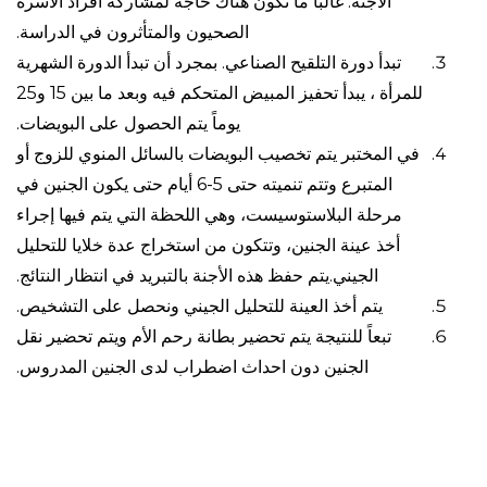
الأجنة. غالباً ما تكون هناك حاجة لمشاركة أفراد الأسرة
الصحيون والمتأثرون في الدراسة.
تبدأ دورة التلقيح الصناعي. بمجرد أن تبدأ الدورة الشهرية
للمرأة ، يبدأ تحفيز المبيض المتحكم فيه وبعد ما بين 15 و25
يوماً يتم الحصول على البويضات.
في المختبر يتم تخصيب البويضات بالسائل المنوي للزوج أو
المتبرع وتتم تنميته حتى 5-6 أيام حتى يكون الجنين في
مرحلة البلاستوسيست، وهي اللحظة التي يتم فيها إجراء
أخذ عينة الجنين، وتتكون من استخراج عدة خلايا للتحليل
الجيني.يتم حفظ هذه الأجنة بالتبريد في انتظار النتائج.
يتم أخذ العينة للتحليل الجيني ونحصل على التشخيص.
تبعاً للنتيجة يتم تحضير بطانة رحم الأم ويتم تحضير نقل
الجنين دون احداث اضطراب لدى الجنين المدروس.