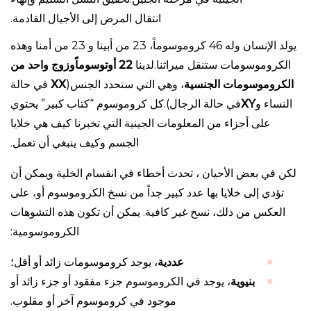
انتقال المرض إلى الأجيال القادمة.
يولد الإنسان وله 46 كروموسوماً، 23 من أبينا و 23 من أمنا وهذه
الكروموسومات ستنقل ميراثنا.لدينا
22 أوتوسوماً
وزوج واحد من
الكروموسومات الجنسية
، وهي التي ستحدد الجنس(
XX
في حالة
النساء و
XY
في حالة الرجال).كل كروموسوم “كتاب كبير” يحتوي
على أجزاء من المعلومات الجينية التي تخبرنا كيف هي خلايا
الجسم وكيف ينبغي أن تعمل.
لكن في بعض الأحيان ، تحدث أخطاء في انقسام الخلية ويمكن أن
تؤدي إلى خلايا بها عدد كبير جداً من نسخ الكروموسوم أو، على
العكس من ذلك، نسخ غير كافية. يمكن أن تكون هذه التشوهات
الكروموسومية:
عددي
ة
، يوجد كروموسومات زائد أو أقل؛
بنيوية
، يوجد في الكروموسوم جزء مفقود أو جزء زائد أو
موجود في كروموسوم آخر أو مقلوب.