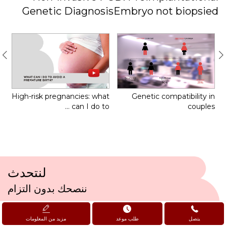
Genetic DiagnosisEmbryo not biopsied
se
it
High-risk pregnancies: what
Genetic compatibility in
can I do to …
couples
لنتحدث
ننصحك بدون التزام
اتصل بنا
يتصل
طلب موعد
مزيد من المعلومات