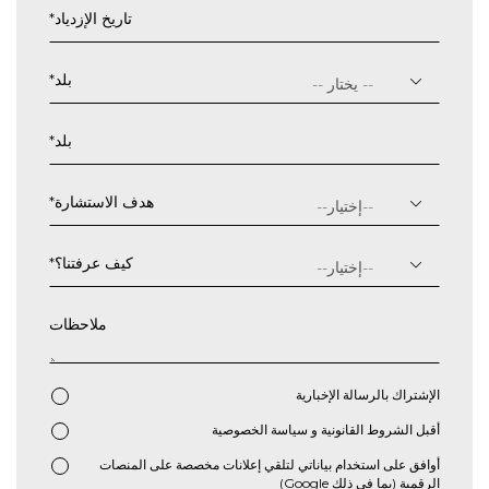
تاريخ الإزدياد
*
يوم
شرطة
بلد
*
مائلة
شهر
بلد
*
شرطة
مائلة
سنة
هدف الاستشارة
*
كيف عرفتنا؟
*
ملاحظات
الإشتراك بالرسالة الإخبارية
أقبل
الشروط القانونية
و
سياسة الخصوصية
*
أوافق على استخدام بياناتي لتلقي إعلانات مخصصة على المنصات
الرقمية (بما في ذلك Google)