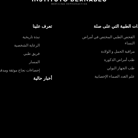
ات الطبية التي على صلة
تعرف علينا
الفحص الطبي المختص في أمراض
نبذة تاريخية
النساء
الرعاية الشخصية
مراقبة الحمل و الولادة
فريق طبي
طب أمراض الذكورة
المسار
طب الجهاز البولي
إحصاءات نجاح موثقة ومدقق
علم الغدد الصماء الإخصابية
أخبار حالية