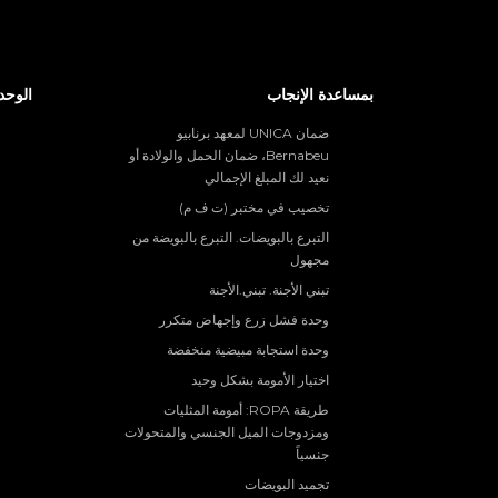
بمساعدة الإنجاب
الوحد
ضمان UNICA لمعهد برنابيو
Bernabeu، ضمان الحمل والولادة أو
نعيد لك المبلغ الإجمالي
تخصيب في مختبر (ت ف م)
التبرع بالبويضات. التبرع بالبويضة من
مجهول
تبني الأجنة. تبني.الأجنة
وحدة فشل زرع وإجهاض متكرر
وحدة استجابة مبيضية منخفضة
اختيار الأمومة بشكل وحيد
طريقة ROPA: أمومة المثليات
ومزدوجات الميل الجنسي والمتحولات
جنسياً
تجميد البويضات