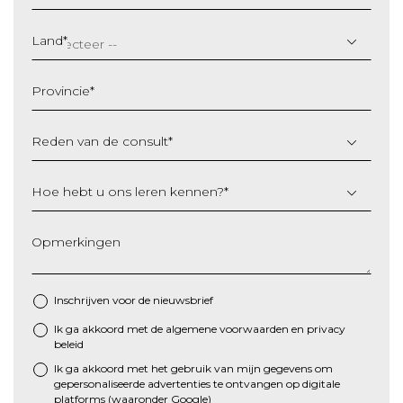
DD
slash
Land
*
MM
slash
Provincie
*
JJJJ
Reden van de consult
*
Hoe hebt u ons leren kennen?
*
Opmerkingen
Inschrijven voor de nieuwsbrief
Ik ga akkoord met de algemene
voorwaarden
en
privacy
*
beleid
Ik ga akkoord met het gebruik van mijn gegevens om
gepersonaliseerde advertenties te ontvangen op digitale
platforms (waaronder Google)