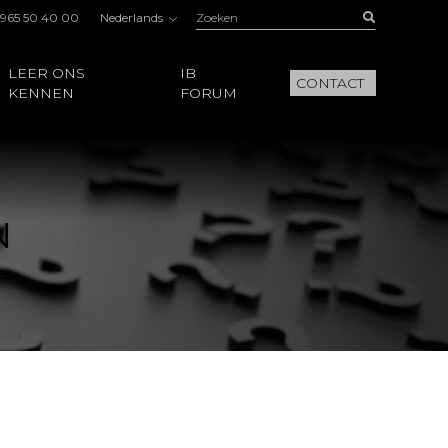
Zoeken:
Buscar
 965 50 40 00
Nederlands
LEER ONS
IB
CONTACT
KENNEN
FORUM
N