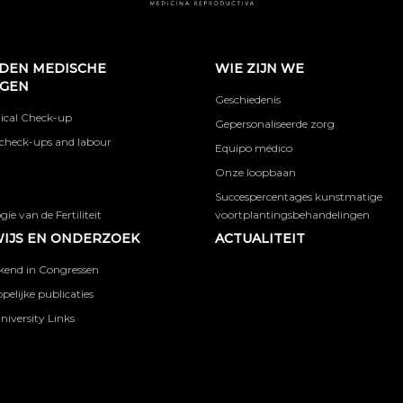
DEN MEDISCHE
WIE ZIJN WE
NGEN
Geschiedenis
ical Check-up
Gepersonaliseerde zorg
check-ups and labour
Equipo médico
Onze loopbaan
Succespercentages kunstmatige
ie van de Fertiliteit
voortplantingsbehandelingen
IJS EN ONDERZOEK
ACTUALITEIT
kend in Congressen
elijke publicaties
niversity Links