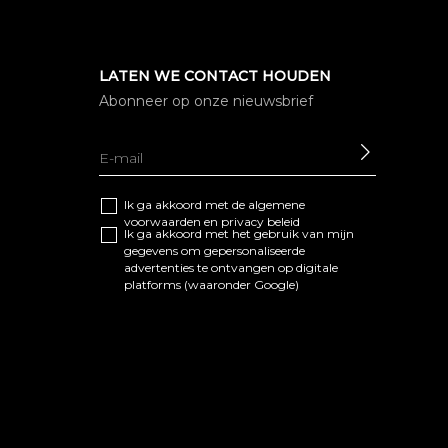
LATEN WE CONTACT HOUDEN
Abonneer op onze nieuwsbrief
SEND
Ik ga akkoord met de algemene
voorwaarden
en
privacy beleid
Ik ga akkoord met het gebruik van mijn
gegevens om gepersonaliseerde
advertenties te ontvangen op digitale
platforms (waaronder Google)