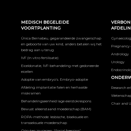
MEDISCH BEGELEIDE
VERBON
VOORTPLANTING
AFDELI
Única Bernabeu, gegarandeerde zwangerschap
Gynaecolog
en geboorte van uw kind, anders betalen wij het
Pregnancy 
bedrag aan u terug
Andrology
IVF (In vitro fertilisatie)
Urology
Eiceldonatie, IVF-behandeling met gedoneerde
Endocrinolog
eicellen
ONDERW
Adoptie van embryo’s. Embryo-adoptie
Afdeling implantatie falen en herhaalde
Research er
miskramen
Wetenschapp
Behandelingseenheid lage eierstokrespons
Chair and U
Bewust alleenstaand moederschap (BAM)
ROPA-methode: lesbische, biseksuele en
transseksuele moederschap
Oöcyten invriezen: “Social freezing”