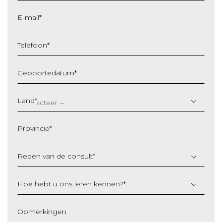
E-mail
*
Telefoon
*
Geboortedatum
*
DD
slash
Land
*
MM
slash
Provincie
*
JJJJ
Reden van de consult
*
Hoe hebt u ons leren kennen?
*
Opmerkingen