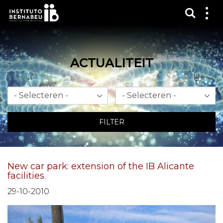
Toon 
Laa
het
me
zien
ACTUALITEIT
Maand
Jaar
FILTER
New car park: extension of the IB Alicante
facilities.
29-10-2010