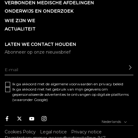
VERBONDEN MEDISCHE AFDELINGEN
ONDERWIJS EN ONDERZOEK
WIE ZIJN WE
ACTUALITEIT
LATEN WE CONTACT HOUDEN
Abonneer op onze nieuwsbrief
SE
Ik ga akkoord met de algemene
voorwaarden
en
privacy beleid
Ik ga akkoord met het gebruik van mijn gegevens om
gepersonaliseerde advertenties te ontvangen op digitale platforms
(waaronder Google)
Facebook
Twitter
Youtube
Instagram
Nederlands
Cookies Policy
Legal notice
Privacy notice