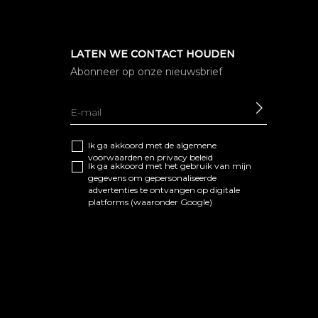
LATEN WE CONTACT HOUDEN
Abonneer op onze nieuwsbrief
SEND
Ik ga akkoord met de algemene
voorwaarden
en
privacy beleid
Ik ga akkoord met het gebruik van mijn
gegevens om gepersonaliseerde
advertenties te ontvangen op digitale
platforms (waaronder Google)