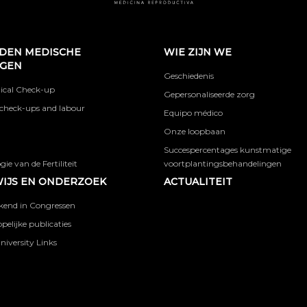
DEN MEDISCHE
WIE ZIJN WE
NGEN
Geschiedenis
ical Check-up
Gepersonaliseerde zorg
check-ups and labour
Equipo médico
Onze loopbaan
Succespercentages kunstmatige
ie van de Fertiliteit
voortplantingsbehandelingen
IJS EN ONDERZOEK
ACTUALITEIT
kend in Congressen
elijke publicaties
niversity Links