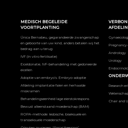
MEDISCH BEGELEIDE
VERBON
VOORTPLANTING
AFDELI
Única Bernabeu, gegarandeerde zwangerschap
Gynaecolog
en geboorte van uw kind, anders betalen wij het
Pregnancy 
bedrag aan u terug
Andrology
IVF (In vitro fertilisatie)
Urology
Eiceldonatie, IVF-behandeling met gedoneerde
Endocrinolog
eicellen
ONDERW
Adoptie van embryo’s. Embryo-adoptie
Afdeling implantatie falen en herhaalde
Research er
miskramen
Wetenschapp
Behandelingseenheid lage eierstokrespons
Chair and U
Bewust alleenstaand moederschap (BAM)
ROPA-methode: lesbische, biseksuele en
transseksuele moederschap
Oöcyten invriezen: “Social freezing”