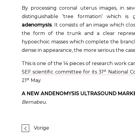
By processing coronal uterus images, in se
distinguishable ’tree formation’ which i
adenomysis
. It consists of an image which cl
the form of the trunk and a clear represe
hypoechoic masses which complete the branche
dense in appearance, the more serious the case
This is one of the 14 pieces of research work ca
st
SEF scientific committee for its 31
National C
st
21
May.
A NEW ANDENOMYSIS ULTRASOUND MARK
Bernabeu.
Vorige