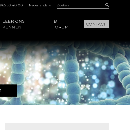
Zoeken:
Buscar
 965 50 40 00
Nederlands
LEER ONS
IB
CONTACT
KENNEN
FORUM
R