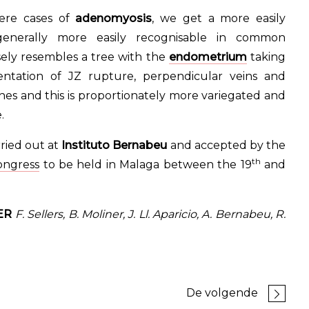
vere cases of
adenomyosis
, we get a more easily
s generally more easily recognisable in common
osely resembles a tree with the
endometrium
taking
ntation of JZ rupture, perpendicular veins and
s and this is proportionately more variegated and
.
rried out at
Instituto Bernabeu
and accepted by the
th
ongress
to be held in Malaga between the 19
and
ER
F. Sellers, B. Moliner, J. Ll. Aparicio, A. Bernabeu, R.
De volgende