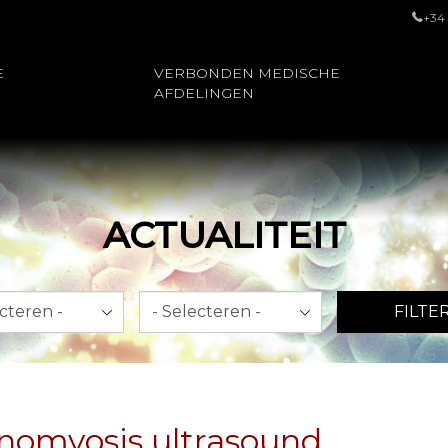
+34
E
VERBONDEN MEDISCHE
AFDELINGEN
ACTUALITEIT
Jaar
FILTE
nomyosis ultrasound