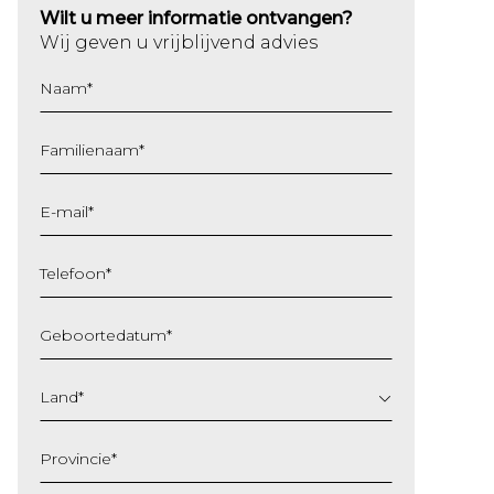
Wilt u meer informatie ontvangen?
Wij geven u vrijblijvend advies
Naam
*
Familienaam
*
E-mail
*
Telefoon
*
Geboortedatum
*
DD
slash
Land
*
MM
slash
Provincie
*
JJJJ