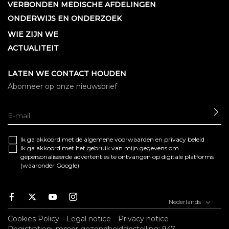
VERBONDEN MEDISCHE AFDELINGEN
ONDERWIJS EN ONDERZOEK
WIE ZIJN WE
ACTUALITEIT
LATEN WE CONTACT HOUDEN
Abonneer op onze nieuwsbrief
SE
Ik ga akkoord met de algemene
voorwaarden
en
privacy beleid
Ik ga akkoord met het gebruik van mijn gegevens om
gepersonaliseerde advertenties te ontvangen op digitale platforms
(waaronder Google)
Facebook
Twitter
Youtube
Instagram
Nederlands
Cookies Policy
Legal notice
Privacy notice