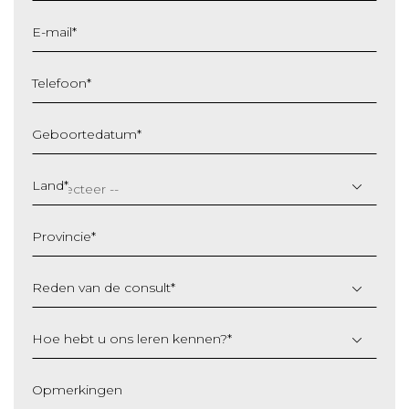
E-mail
*
Telefoon
*
Geboortedatum
*
DD
slash
Land
*
MM
slash
Provincie
*
JJJJ
Reden van de consult
*
Hoe hebt u ons leren kennen?
*
Opmerkingen