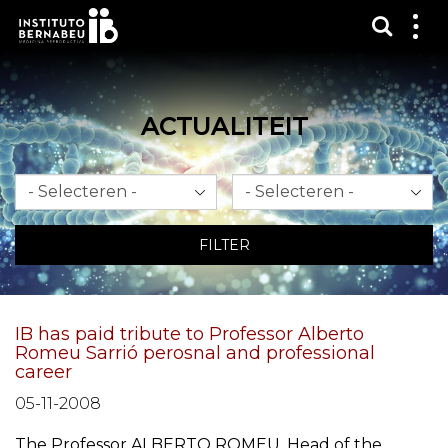
Toon 
Laa
het
me
zien
ACTUALITEIT
Maand
Jaar
FILTER
IB has paid tribute to Professor Alberto
Romeu Sarrió perosnal and professional
career
05-11-2008
The Professor ALBERTO ROMEU, Head of the