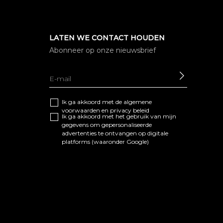
LATEN WE CONTACT HOUDEN
Abonneer op onze nieuwsbrief
SEND
Ik ga akkoord met de algemene
voorwaarden
en
privacy beleid
Ik ga akkoord met het gebruik van mijn
gegevens om gepersonaliseerde
advertenties te ontvangen op digitale
platforms (waaronder Google)