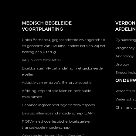
MEDISCH BEGELEIDE
VERBON
VOORTPLANTING
AFDELI
Única Bernabeu, gegarandeerde zwangerschap
Gynaecolog
en geboorte van uw kind, anders betalen wij het
Pregnancy 
bedrag aan u terug
Andrology
IVF (In vitro fertilisatie)
Urology
Eiceldonatie, IVF-behandeling met gedoneerde
Endocrinolog
eicellen
ONDERW
Adoptie van embryo’s. Embryo-adoptie
Afdeling implantatie falen en herhaalde
Research er
miskramen
Wetenschapp
Behandelingseenheid lage eierstokrespons
Chair and U
Bewust alleenstaand moederschap (BAM)
ROPA-methode: lesbische, biseksuele en
transseksuele moederschap
Oöcyten invriezen: “Social freezing”