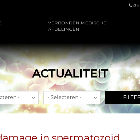
+34
E
VERBONDEN MEDISCHE
AFDELINGEN
ACTUALITEIT
Jaar
FILTE
e damage in spermatozoid