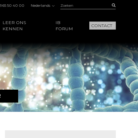
Zoeken:
Buscar
 965 50 40 00
Nederlands
LEER ONS
IB
CONTACT
KENNEN
FORUM
R