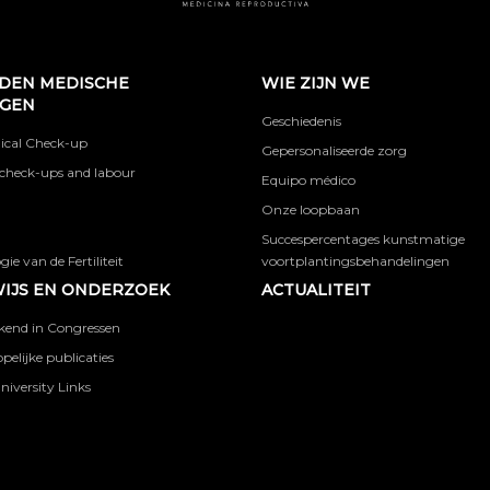
DEN MEDISCHE
WIE ZIJN WE
NGEN
Geschiedenis
ical Check-up
Gepersonaliseerde zorg
check-ups and labour
Equipo médico
Onze loopbaan
Succespercentages kunstmatige
ie van de Fertiliteit
voortplantingsbehandelingen
IJS EN ONDERZOEK
ACTUALITEIT
kend in Congressen
elijke publicaties
niversity Links