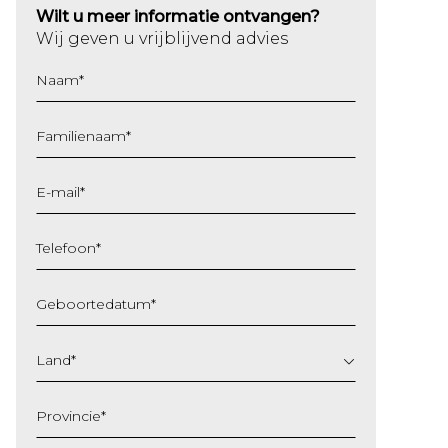
Wilt u meer informatie ontvangen?
Wij geven u vrijblijvend advies
Naam
*
Familienaam
*
E-mail
*
Telefoon
*
Geboortedatum
*
DD
slash
Land
*
MM
slash
Provincie
*
JJJJ