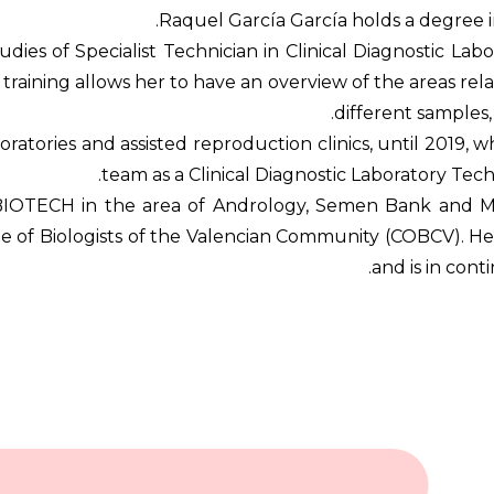
Raquel García García holds a degree in
s of Specialist Technician in Clinical Diagnostic Labo
raining allows her to have an overview of the areas relat
different samples,
aboratories and assisted reproduction clinics, until 2019,
team as a Clinical Diagnostic Laboratory Techn
B BIOTECH in the area of Andrology, Semen Bank and M
ge of Biologists of the Valencian Community (COBCV). He 
and is in cont