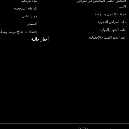
الفحص الطبي المختص في أمراض
نبذة تاريخية
النساء
الرعاية الشخصية
مراقبة الحمل و الولادة
فريق طبي
طب أمراض الذكورة
المسار
طب الجهاز البولي
إحصاءات نجاح موثقة ومدقق
علم الغدد الصماء الإخصابية
أخبار حالية