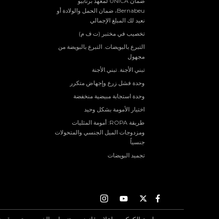
ضمان UNICA لمعهد برنابيو
Bernabeu، ضمان الحمل والولادة أو
نعيد لك المبلغ الإجمالي
تخصيب في مختبر (ت ف م)
التبرع بالبويضات. التبرع بالبويضة من
مجهول
تبني الأجنة. تبني.الأجنة
وحدة فشل زرع وإجهاض متكرر
وحدة استجابة مبيضية منخفضة
اختيار الأمومة بشكل وحيد
طريقة ROPA: أمومة المثليات
ومزدوجات الميل الجنسي والمتحولات
جنسياً
تجميد البويضات
Instagram
Youtube
Twitter
Facebook