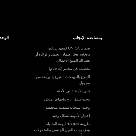
بمساعدة الإنجاب
الوحد
ضمان UNICA لمعهد برنابيو
Bernabeu، ضمان الحمل والولادة أو
نعيد لك المبلغ الإجمالي
تخصيب في مختبر (ت ف م)
التبرع بالبويضات. التبرع بالبويضة من
مجهول
تبني الأجنة. تبني.الأجنة
وحدة فشل زرع وإجهاض متكرر
وحدة استجابة مبيضية منخفضة
اختيار الأمومة بشكل وحيد
طريقة ROPA: أمومة المثليات
ومزدوجات الميل الجنسي والمتحولات
جنسياً