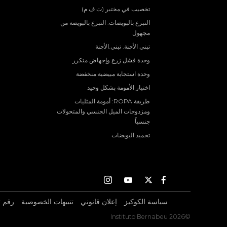
تخصيب في مختبر (ت ف م)
التبرع بالبويضات. التبرع بالبويضة من
مجهول
تبني الأجنة. تبني.الأجنة
وحدة فشل زرع وإجهاض متكرر
وحدة استجابة مبيضية منخفضة
اختيار الأمومة بشكل وحيد
طريقة ROPA: أمومة المثليات
ومزدوجات الميل الجنسي والمتحولات
جنسياً
تجميد البويضات
Instagram
Youtube
Twitter
Facebook
سياسة الكوكيز
إعلان قانوني
تنبيهات الخصوصية
رقم ت
©2026 Instituto Bernabeu